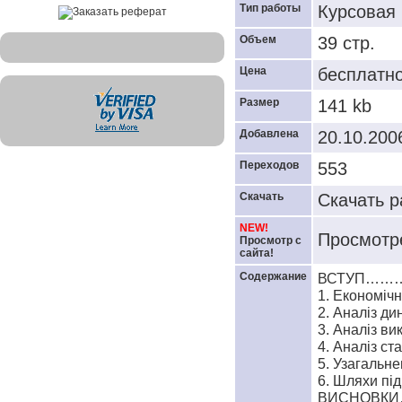
Тип работы
Курсовая
Объем
39 стр.
Цена
бесплатн
Размер
141 kb
Добавлена
20.10.200
Переходов
553
Скачать
Скачать р
NEW!
Просмотре
Просмотр с
сайта!
Содержание
ВСТУП…
1. Економіч
2. Аналіз
3. Аналіз в
4. Аналі
5. Узагальн
6. Шляхи 
ВИСНОВ