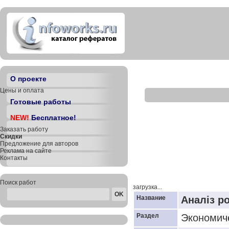
О проекте
Цены и оплата
Готовые работы
NEW!
Бесплатное!
Заказать работу
Скидки
Предложение для авторов
Реклама на сайте
Контакты
Поиск работ
загрузка...
Название
Аналіз р
Раздел
Экономич