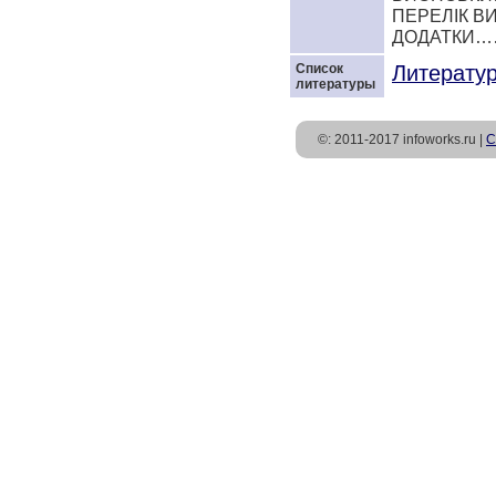
ПЕРЕЛІК
ДОДАТК
Список
Литератур
литературы
©: 2011-2017 infoworks.ru |
С